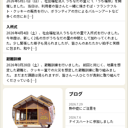
2026年5月17日（日）、社会福祉法人 うちなだの里 にて「うち福祭」を開
催しました。 当日は、利用者の皆さんと一緒に焼きそば・フランクフル
ト・クッキーの販売を行い、ボランティアの方によるバルーンアートなど
多くの方にお […]
入所式
2026年4月4日（土）、社会福祉法人うちなだの里で入所式を行いました。
今年度は、新しく2名の方がうちなだの里の仲間として加わってくれまし
た。少し緊張した様子も見られましたが、皆さんのあたたかい拍手と笑顔
に包まれ、和や […]
避難訓練
2026年3月28日（土）、避難訓練を行いました。 前回と同じく、地震を想
定した避難と、クッキー室での火災を想定した避難訓練に取り組みまし
た。 まだまだ課題は見られますが、皆さん一人ひとりが真剣に取り組んで
くださっている […]
ブログ
2026.7.29
熱中症にご注意を
2026.7.6
ナイスハートに参加しました