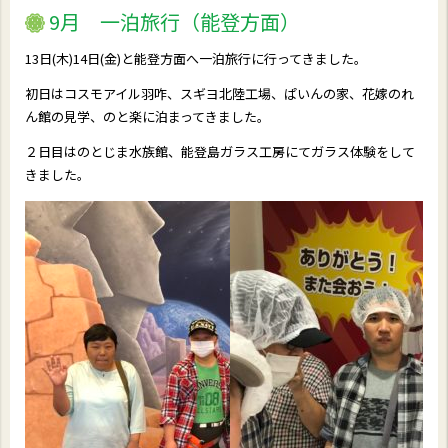
9月 一泊旅行（能登方面）
13日(木)14日(金)と能登方面へ一泊旅行に行ってきました。
初日はコスモアイル羽咋、スギヨ北陸工場、ぱいんの家、花嫁のれ
ん館の見学、のと楽に泊まってきました。
２日目はのとじま水族館、能登島ガラス工房にてガラス体験をして
きました。